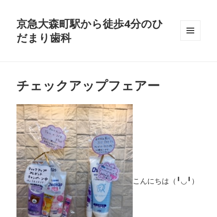
京急大森町駅から徒歩4分のひ
だまり歯科
メニュ
ーとウ
ィジェ
ット
チェックアップフェアー
こんにちは（╹◡╹）